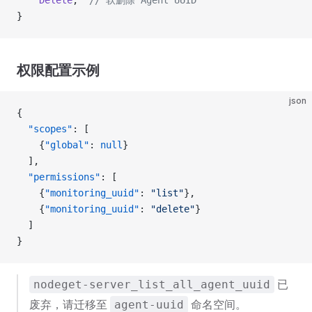
    Delete
,  
// 软删除 Agent UUID
}
权限配置示例
json
{
  "scopes"
: [
    {
"global"
: 
null
}
  ],
  "permissions"
: [
    {
"monitoring_uuid"
: 
"list"
},
    {
"monitoring_uuid"
: 
"delete"
}
  ]
}
已
nodeget-server_list_all_agent_uuid
废弃，请迁移至
命名空间。
agent-uuid