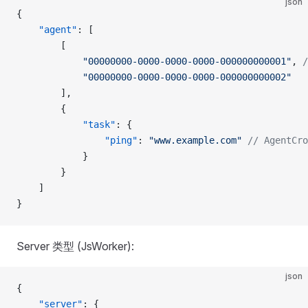
json
{
    "agent"
: [
        [
            "00000000-0000-0000-0000-000000000001"
, 
            "00000000-0000-0000-0000-000000000002"
        ],
        {
            "task"
: {
                "ping"
: 
"www.example.com"
 // AgentCro
            }
        }
    ]
}
Server 类型 (JsWorker):
json
{
    "server"
: {