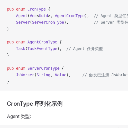
pub
 enum
 CronType
 {
    Agent
(
Vec
<
Uuid
>, 
AgentCronType
),  
// Agent 类型任
    Server
(
ServerCronType
),           
// Server 类型
}
pub
 enum
 AgentCronType
 {
    Task
(
TaskEventType
),  
// Agent 任务类型
}
pub
 enum
 ServerCronType
 {
    JsWorker
(
String
, 
Value
),     
// 触发已注册 JsWork
}
CronType 序列化示例
Agent 类型: