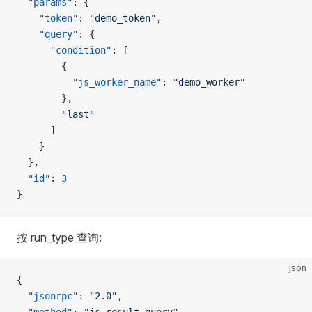
  "params"
: {
    "token"
: 
"demo_token"
,
    "query"
: {
      "condition"
: [
        {
          "js_worker_name"
: 
"demo_worker"
        },
        "last"
      ]
    }
  },
  "id"
: 
3
}
按 run_type 查询:
json
{
  "jsonrpc"
: 
"2.0"
,