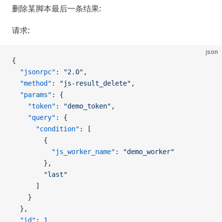
删除某脚本最后一条结果:
请求:
json
{
  "jsonrpc"
: 
"2.0"
,
  "method"
: 
"js-result_delete"
,
  "params"
: {
    "token"
: 
"demo_token"
,
    "query"
: {
      "condition"
: [
        {
          "js_worker_name"
: 
"demo_worker"
        },
        "last"
      ]
    }
  },
  "id"
: 
1