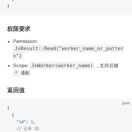
}
权限要求
Permission:
JsResult::Read("worker_name_or_patter
n")
Scope:
，支持后缀
JsWorker(worker_name)
通配
*
返回值
json
[
  {
    "id"
: 
1
,
    // 记录 ID