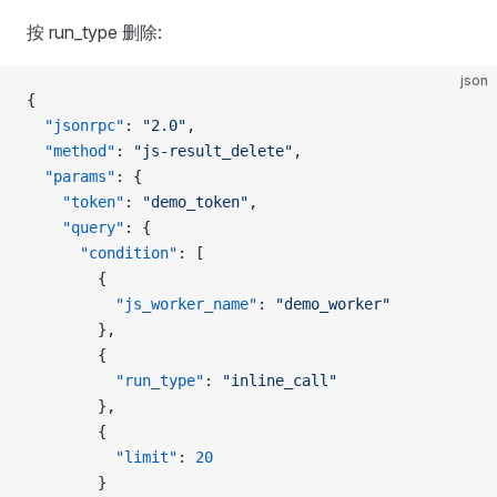
按 run_type 删除:
json
{
  "jsonrpc"
: 
"2.0"
,
  "method"
: 
"js-result_delete"
,
  "params"
: {
    "token"
: 
"demo_token"
,
    "query"
: {
      "condition"
: [
        {
          "js_worker_name"
: 
"demo_worker"
        },
        {
          "run_type"
: 
"inline_call"
        },
        {
          "limit"
: 
20
        }