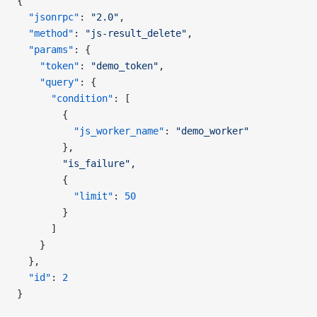
{
  "jsonrpc"
: 
"2.0"
,
  "method"
: 
"js-result_delete"
,
  "params"
: {
    "token"
: 
"demo_token"
,
    "query"
: {
      "condition"
: [
        {
          "js_worker_name"
: 
"demo_worker"
        },
        "is_failure"
,
        {
          "limit"
: 
50
        }
      ]
    }
  },
  "id"
: 
2
}