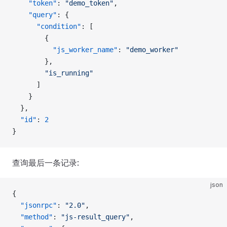
    "token"
: 
"demo_token"
,
    "query"
: {
      "condition"
: [
        {
          "js_worker_name"
: 
"demo_worker"
        },
        "is_running"
      ]
    }
  },
  "id"
: 
2
}
查询最后一条记录:
json
{
  "jsonrpc"
: 
"2.0"
,
  "method"
: 
"js-result_query"
,