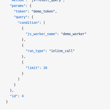
  "method"
: 
"js-result_query"
,
  "params"
: {
    "token"
: 
"demo_token"
,
    "query"
: {
      "condition"
: [
        {
          "js_worker_name"
: 
"demo_worker"
        },
        {
          "run_type"
: 
"inline_call"
        },
        {
          "limit"
: 
20
        }
      ]
    }
  },
  "id"
: 
4
}