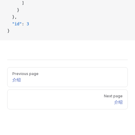
      ]
    }
  },
  "id"
: 
3
}
Pager
Previous page
介绍
Next page
介绍