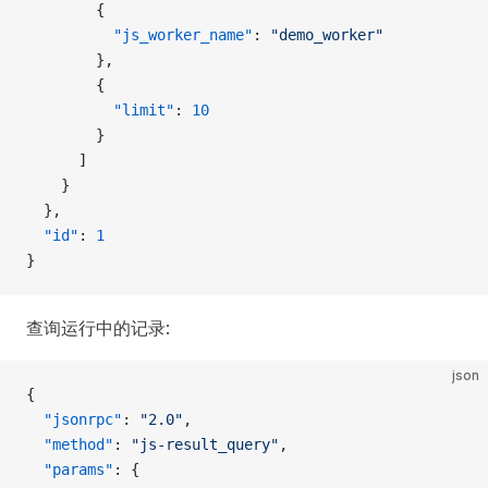
        {
          "js_worker_name"
: 
"demo_worker"
        },
        {
          "limit"
: 
10
        }
      ]
    }
  },
  "id"
: 
1
}
查询运行中的记录:
json
{
  "jsonrpc"
: 
"2.0"
,
  "method"
: 
"js-result_query"
,
  "params"
: {