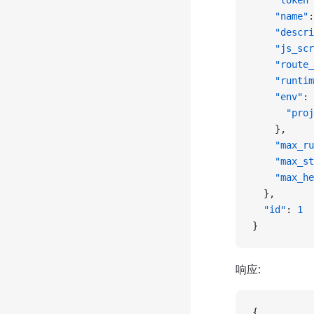
    "token"
    "name"
:
    "descri
    "js_scr
    "route_
    "runtim
    "env"
: 
      "proj
    },
    "max_ru
    "max_st
    "max_he
  },
  "id"
: 
1
}
响应:
{