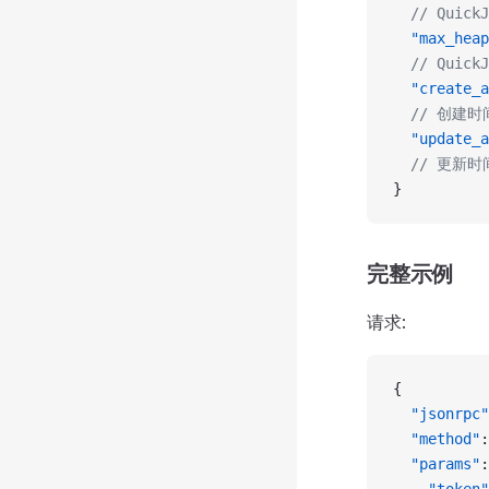
  // Qui
  "max_heap
  // Qui
  "create_a
  // 创建
  "update_a
  // 更新
}
完整示例
请求:
{
  "jsonrpc"
  "method"
:
  "params"
: