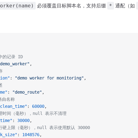
必须覆盖目标脚本名，支持后缀
通配（如
orker(name)
*
中的记录 ID
demo_worker"
,
称
ion"
: 
"demo worker for monitoring"
,
述
me"
: 
"demo_route"
,
 路由名称
clean_time"
: 
60000
,
清理时间（毫秒），null 表示不清理
time"
: 
30000
,
执行硬上限（毫秒），null 表示使用默认 30000
k_size"
: 
1048576
,