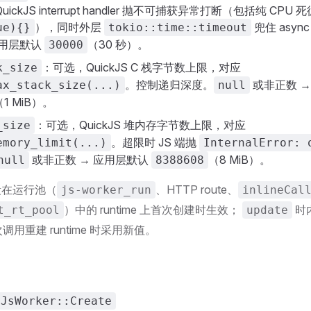
ickJS interrupt handler 抛不可捕获异常打断（包括纯 CPU 
），同时外层
兜住 asyn
ue){}
tokio::time::timeout
应用层默认
（30 秒）。
30000
：可选，QuickJS C 栈字节数上限，对应
k_size
。控制递归深度。
或非正数 →
ax_stack_size(...)
null
（1 MiB）。
：可选，QuickJS 堆内存字节数上限，对应
_size
。超限时 JS 端抛
emory_limit(...)
InternalError: 
或非正数 → 应用层默认
（8 MiB）。
null
8388608
段在运行池（
、HTTP route、
js-worker_run
inlineCal
）中的 runtime 上首次创建时生效；
时内
t_rt_pool
update
次调用重建 runtime 时采用新值。
JsWorker::Create