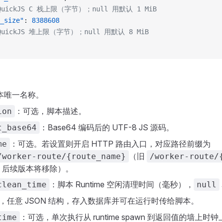
QuickJS C 栈上限（字节）；null 用默认 1 MiB
_size"
: 
8388608
QuickJS 堆上限（字节）；null 用默认 8 MiB
本唯一名称。
：可选，脚本描述。
ion
：Base64 编码后的 UTF-8 JS 源码。
t_base64
：可选。若设置则开启 HTTP 路由入口，对应路径前缀为
me
（旧
/worker-route/{route_name}
/worker-route/
，后续版本将移除）。
：脚本 Runtime 空闲清理时间（毫秒），
clean_time
null
，任意 JSON 结构，存入数据库并可在运行时传给脚本。
：可选，单次执行从 runtime spawn 到返回值的墙上
time