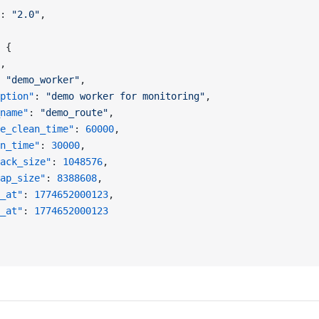
: 
"2.0"
,
 {
,
 
"demo_worker"
,
ption"
: 
"demo worker for monitoring"
,
name"
: 
"demo_route"
,
e_clean_time"
: 
60000
,
n_time"
: 
30000
,
ack_size"
: 
1048576
,
ap_size"
: 
8388608
,
_at"
: 
1774652000123
,
_at"
: 
1774652000123