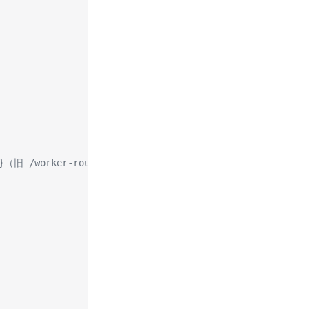
e}（旧 /worker-route 仍兼容）