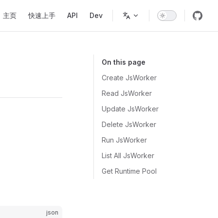
Main Navigation
主页
快速上手
API
Dev
On this page
Create JsWorker
Read JsWorker
Update JsWorker
Delete JsWorker
Run JsWorker
List All JsWorker
Get Runtime Pool
json