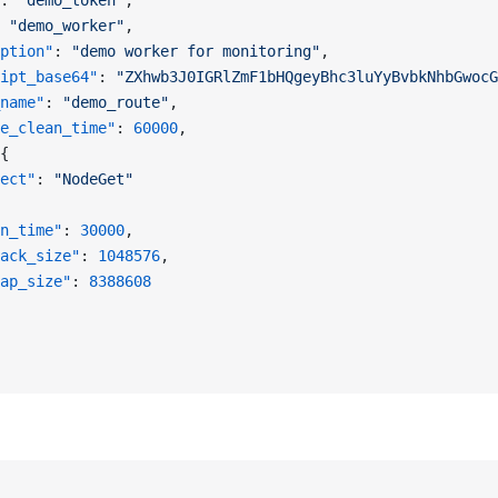
: 
"demo_token"
,
 
"demo_worker"
,
ption"
: 
"demo worker for monitoring"
,
ipt_base64"
: 
"ZXhwb3J0IGRlZmF1bHQgeyBhc3luYyBvbkNhbGwocG
name"
: 
"demo_route"
,
e_clean_time"
: 
60000
,
{
ect"
: 
"NodeGet"
n_time"
: 
30000
,
ack_size"
: 
1048576
,
ap_size"
: 
8388608