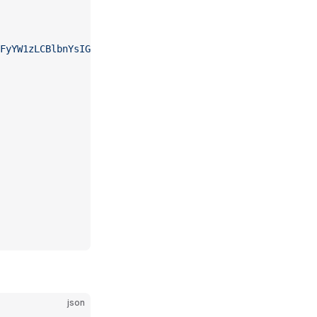
FyYW1zLCBlbnYsIGN0eCkgeyByZXR1cm4geyBvazogdHJ1ZSwgcGFyYW
json