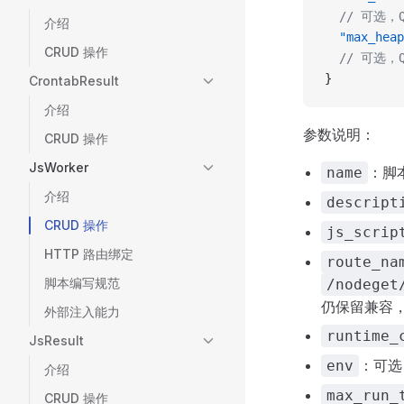
  // 可选，
介绍
  "max_heap
CRUD 操作
  // 可选，
}
CrontabResult
介绍
参数说明：
CRUD 操作
JsWorker
：脚
name
介绍
descript
CRUD 操作
js_scrip
HTTP 路由绑定
route_na
脚本编写规范
/nodeget
仍保留兼容
外部注入能力
runtime_
JsResult
：可选
env
介绍
max_run_
CRUD 操作