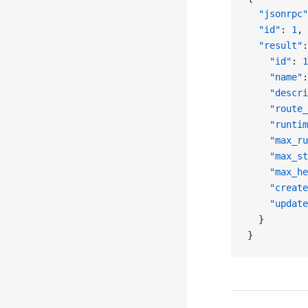
  "jsonrpc"
  "id"
: 
1
,
  "result"
:
    "id"
: 
1
    "name"
:
    "descri
    "route_
    "runtim
    "max_ru
    "max_st
    "max_he
    "create
    "update
  }
}