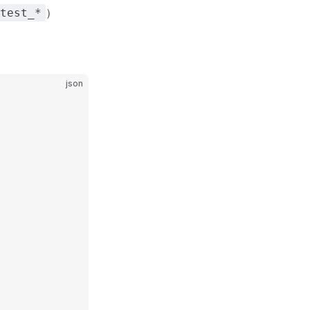
）
test_*
json