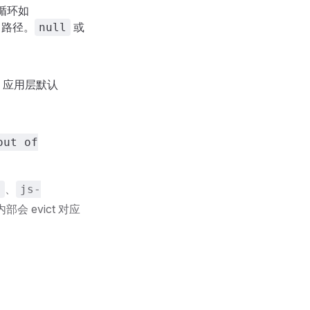
死循环如
c 路径。
或
null
 应用层默认
out of
、
l
js-
部会 evict 对应