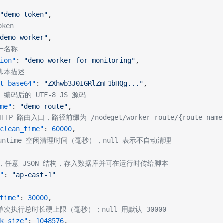
"demo_token"
,
oken
demo_worker"
,
唯一名称
ion"
: 
"demo worker for monitoring"
,
，脚本描述
t_base64"
: 
"ZXhwb3J0IGRlZmF1bHQg..."
,
64 编码后的 UTF-8 JS 源码
me"
: 
"demo_route"
,
TTP 路由入口，路径前缀为 /nodeget/worker-route/{route_nam
clean_time"
: 
60000
,
 Runtime 空闲清理时间（毫秒），null 表示不自动清理
可选，任意 JSON 结构，存入数据库并可在运行时传给脚本
"
: 
"ap-east-1"
time"
: 
30000
,
，单次执行总时长硬上限（毫秒）；null 用默认 30000
k_size"
: 
1048576
,