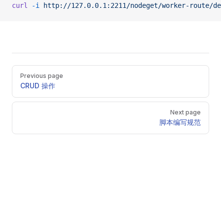
curl
 -i
 http://127.0.0.1:2211/nodeget/worker-route/de
Pager
Previous page
CRUD 操作
Next page
脚本编写规范