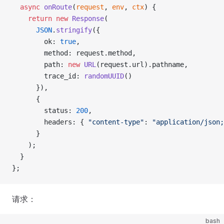
  async
 onRoute
(
request
, 
env
, 
ctx
) {
    return
 new
 Response
(
      JSON
.
stringify
({
        ok: 
true
,
        method: request.method,
        path: 
new
 URL
(request.url).pathname,
        trace_id: 
randomUUID
()
      }),
      {
        status: 
200
,
        headers: { 
"content-type"
: 
"application/json;
      }
    );
  }
};
请求：
bash