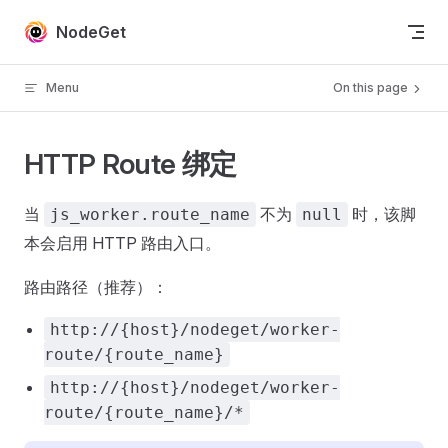
Skip to content
NodeGet
Menu
On this page
HTTP Route 绑定
当
不为
时，该脚
js_worker.route_name
null
本会启用 HTTP 路由入口。
路由路径（推荐）：
http://{host}/nodeget/worker-
route/{route_name}
http://{host}/nodeget/worker-
route/{route_name}/*