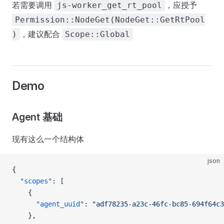
若需要调用
，应授予
js-worker_get_rt_pool
Permission::NodeGet(NodeGet::GetRtPool
，建议配合
)
Scope::Global
Demo
Agent 基础
现有这么一个结构体
json
{
  "scopes"
: [
    {
      "agent_uuid"
: 
"adf78235-a23c-46fc-bc85-694f64c3
    },