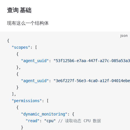
查询 基础
现有这么一个结构体
json
{
  "scopes"
: [
    {
      "agent_uuid"
: 
"53f125b6-e7aa-447f-a27c-085a53a3
    },
    {
      "agent_uuid"
: 
"3e6f227f-56e3-4ca0-a12f-04014ebe
    }
  ],
  "permissions"
: [
    {
      "dynamic_monitoring"
: {
        "read"
: 
"cpu"
 // 读取动态 CPU 数据
      }