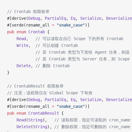
// Crontab 权限枚举
#[derive(
Debug
, 
PartialEq
, 
Eq
, 
Serialize
, 
Deserialize
#[serde(rename_all 
=
 "snake_case"
)]
pub
 enum
 Crontab
 {
    Read
,   
// 可以读取在自己 Scope 下的所有 Crontab
    Write
,  
// 可以创建 Crontab
            // 若 Crontab 类型为下发给 Agent 任务，则该
            // 若 Crontab 类型为 Server 任务，则 Sco
    Delete
, 
// 删除 Crontab
}
// CrontabResult 权限枚举
// 注意：该权限仅在 Global Scope 下有效
#[derive(
Debug
, 
PartialEq
, 
Eq
, 
Serialize
, 
Deserialize
#[serde(rename_all 
=
 "snake_case"
)]
pub
 enum
 CrontabResult
 {
    Read
(
String
),   
// 读取权限，指定可读取的 cron_name
    Delete
(
String
), 
// 删除权限，指定可删除的 cron_name