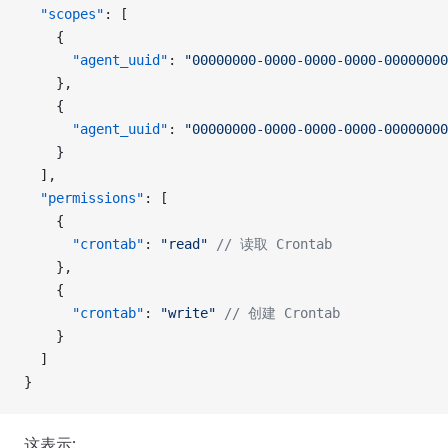
  "scopes"
: [
    {
      "agent_uuid"
: 
"00000000-0000-0000-0000-00000000
    },
    {
      "agent_uuid"
: 
"00000000-0000-0000-0000-00000000
    }
  ],
  "permissions"
: [
    {
      "crontab"
: 
"read"
 // 读取 Crontab
    },
    {
      "crontab"
: 
"write"
 // 创建 Crontab
    }
  ]
}
这表示: