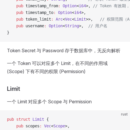
    pub
 timestamp_from
:
 Option
<
i64
>, 
// Token 有效
    pub
 timestamp_to
:
 Option
<
i64
>,
    pub
 token_limit
:
 Arc
<
Vec
<
Limit
>>,   
// 权限范围（A
    pub
 username
:
 Option
<
String
>,  
// 用户名
}
Token Secret 与 Password 存于数据库中，无反向解析
一个 Token 可以对应多个 Limit，在不同的作用域
(Scope) 下有不同的权限 (Permission)
Limit
一个 Limit 对应多个 Scope 与 Permission
rust
pub
 struct
 Limit
 {
    pub
 scopes
:
 Vec
<
Scope
>,