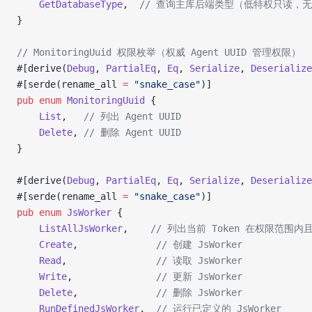
    GetDatabaseType
,  
// 查询主库后端类型（低特权只读，无需 
}
// MonitoringUuid 权限枚举（权威 Agent UUID 管理权限）
#[derive(
Debug
, 
PartialEq
, 
Eq
, 
Serialize
, 
Deserialize
#[serde(rename_all 
=
 "snake_case"
)]
pub
 enum
 MonitoringUuid
 {
    List
,   
// 列出 Agent UUID
    Delete
, 
// 删除 Agent UUID
}
#[derive(
Debug
, 
PartialEq
, 
Eq
, 
Serialize
, 
Deserialize
#[serde(rename_all 
=
 "snake_case"
)]
pub
 enum
 JsWorker
 {
    ListAllJsWorker
,    
// 列出当前 Token 在权限范围
    Create
,              
// 创建 JsWorker
    Read
,                
// 读取 JsWorker
    Write
,               
// 更新 JsWorker
    Delete
,              
// 删除 JsWorker
    RunDefinedJsWorker
,  
// 运行已定义的 JsWorker