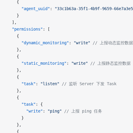
    {
      "agent_uuid"
: 
"33c1b63a-35f1-4b9f-9659-66e7a3e5
    }
  ],
  "permissions"
: [
    {
      "dynamic_monitoring"
: 
"write"
 // 上报动态监控数据
    },
    {
      "static_monitoring"
: 
"write"
 // 上报静态监控数据
    },
    {
      "task"
: 
"listen"
 // 监听 Server 下发 Task
    },
    {
      "task"
: {
        "write"
: 
"ping"
 // 上报 ping 任务
      }
    },
    {