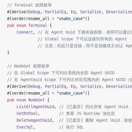
// Terminal 权限枚举
#[derive(
Debug
, 
PartialEq
, 
Eq
, 
Serialize
, 
Deserialize
#[serde(rename_all 
=
 "snake_case"
)]
pub
 enum
 Terminal
 {
    Connect
, 
// 在 Agent Uuid 下拥有该权限，表明可以通过该 
             // Global Scope 下可以连接到所有的 Agent
             // 注意：此处只是连接，而不是创建或主动让 Age
}
// NodeGet 权限枚举
// 在 Global Scope 下可列出系统内全部 Agent UUID
// 在 AgentUuid Scope 下可列出对应范围内的 Agent UU
#[derive(
Debug
, 
PartialEq
, 
Eq
, 
Serialize
, 
Deserialize
#[serde(rename_all 
=
 "snake_case"
)]
pub
 enum
 NodeGet
 {
    ListAllAgentUuid
, 
// [已废弃] 列出所有 Agent Uuid，请
    GetRtPool
,        
// 查看 JS Runtime 池信息
    DeleteAgentUuid
,  
// [已废弃] 删除 Agent Uuid，请使用 
    ExecSql
,          
// 执行 SQL