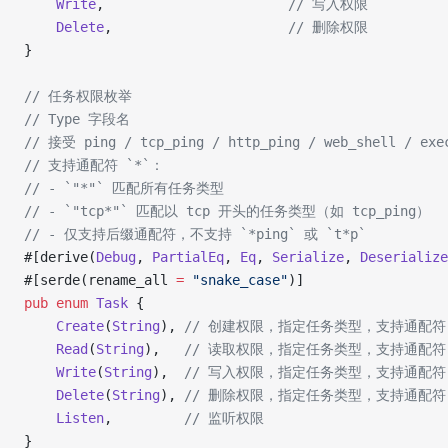
    Write
,                       
// 写入权限
    Delete
,                      
// 删除权限
}
// 任务权限枚举
// Type 字段名
// 接受 ping / tcp_ping / http_ping / web_shell / exec
// 支持通配符 `*`：
// - `"*"` 匹配所有任务类型
// - `"tcp*"` 匹配以 tcp 开头的任务类型（如 tcp_ping）
// - 仅支持后缀通配符，不支持 `*ping` 或 `t*p`
#[derive(
Debug
, 
PartialEq
, 
Eq
, 
Serialize
, 
Deserialize
#[serde(rename_all 
=
 "snake_case"
)]
pub
 enum
 Task
 {
    Create
(
String
), 
// 创建权限，指定任务类型，支持通配符
    Read
(
String
),   
// 读取权限，指定任务类型，支持通配符
    Write
(
String
),  
// 写入权限，指定任务类型，支持通配符
    Delete
(
String
), 
// 删除权限，指定任务类型，支持通配符
    Listen
,         
// 监听权限
}