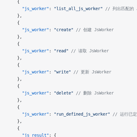
    {
      "js_worker"
: 
"list_all_js_worker"
 // 列出匹配的 J
    },
    {
      "js_worker"
: 
"create"
 // 创建 JsWorker
    },
    {
      "js_worker"
: 
"read"
 // 读取 JsWorker
    },
    {
      "js_worker"
: 
"write"
 // 更新 JsWorker
    },
    {
      "js_worker"
: 
"delete"
 // 删除 JsWorker
    },
    {
      "js_worker"
: 
"run_defined_js_worker"
 // 运行已定
    },
    {
      "js_result"
: {