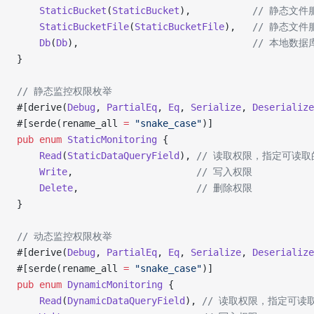
    StaticBucket
(
StaticBucket
),           
// 静态文件服
    StaticBucketFile
(
StaticBucketFile
),   
// 静态文件
    Db
(
Db
),                               
// 本地数据
}
// 静态监控权限枚举
#[derive(
Debug
, 
PartialEq
, 
Eq
, 
Serialize
, 
Deserialize
#[serde(rename_all 
=
 "snake_case"
)]
pub
 enum
 StaticMonitoring
 {
    Read
(
StaticDataQueryField
), 
// 读取权限，指定可读
    Write
,                      
// 写入权限
    Delete
,                     
// 删除权限
}
// 动态监控权限枚举
#[derive(
Debug
, 
PartialEq
, 
Eq
, 
Serialize
, 
Deserialize
#[serde(rename_all 
=
 "snake_case"
)]
pub
 enum
 DynamicMonitoring
 {
    Read
(
DynamicDataQueryField
), 
// 读取权限，指定可读