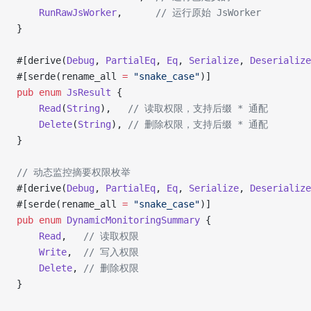
    RunRawJsWorker
,      
// 运行原始 JsWorker
}
#[derive(
Debug
, 
PartialEq
, 
Eq
, 
Serialize
, 
Deserialize
#[serde(rename_all 
=
 "snake_case"
)]
pub
 enum
 JsResult
 {
    Read
(
String
),   
// 读取权限，支持后缀 * 通配
    Delete
(
String
), 
// 删除权限，支持后缀 * 通配
}
// 动态监控摘要权限枚举
#[derive(
Debug
, 
PartialEq
, 
Eq
, 
Serialize
, 
Deserialize
#[serde(rename_all 
=
 "snake_case"
)]
pub
 enum
 DynamicMonitoringSummary
 {
    Read
,   
// 读取权限
    Write
,  
// 写入权限
    Delete
, 
// 删除权限
}