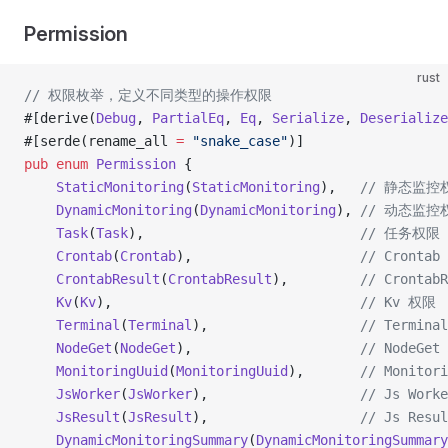
Permission
rust
// 权限枚举，定义不同类型的操作权限
#[derive(
Debug
, 
PartialEq
, 
Eq
, 
Serialize
, 
Deserialize
#[serde(rename_all 
=
 "snake_case"
)]
pub
 enum
 Permission
 {
    StaticMonitoring
(
StaticMonitoring
),   
// 静态监控
    DynamicMonitoring
(
DynamicMonitoring
), 
// 动态监控
    Task
(
Task
),                           
// 任务权限
    Crontab
(
Crontab
),                     
// Cronta
    CrontabResult
(
CrontabResult
),         
// Crontab
    Kv
(
Kv
),                               
// Kv 权限
    Terminal
(
Terminal
),                   
// Termin
    NodeGet
(
NodeGet
),                     
// NodeGe
    MonitoringUuid
(
MonitoringUuid
),       
// Monito
    JsWorker
(
JsWorker
),                   
// Js Work
    JsResult
(
JsResult
),                   
// Js Resu
    DynamicMonitoringSummary
(
DynamicMonitoringSummary