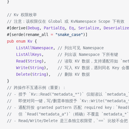
}
// Kv 权限枚举
// 注意：该权限仅在 Global 或 KvNamespace Scope 下有效
#[derive(
Debug
, 
PartialEq
, 
Eq
, 
Serialize
, 
Deserialize
#[serde(rename_all 
=
 "snake_case"
)]
pub
 enum
 Kv
 {
    ListAllNamespace
, 
// 列出可见 Namespace
    ListAllKeys
,      
// 列出该 Namespace 下所有键
    Read
(
String
),     
// 读取 KV 数据，支持通配符如 `meta
    Write
(
String
),    
// 写入 KV 数据，遇到同名 Key 会
    Delete
(
String
),   
// 删除 KV 数据
}
// 跨操作不互通示例（重要）：
// - 授予 `Kv::Read("metadata_*")` 仅能读以 `metada
//   即便对同一键，写/删需单独授予 `Kv::Write("metadata_*")`
// - 通配符按 granted pattern 匹配 required key：`Read(
//   但 `Read("metadata_a")`（精确）不覆盖 `metada
// - Read/Write/Delete 是三条独立权限臂，`==` 比较不会把