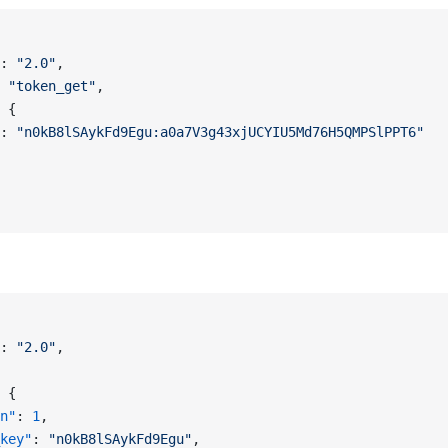
: 
"2.0"
,
 
"token_get"
,
 {
: 
"n0kB8lSAykFd9Egu:a0a7V3g43xjUCYIU5Md76H5QMPSlPPT6"
: 
"2.0"
,
 {
n"
: 
1
,
key"
: 
"n0kB8lSAykFd9Egu"
,