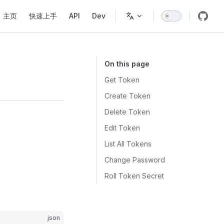
Main Navigation
主页
快速上手
API
Dev
On this page
Get Token
Create Token
Delete Token
Edit Token
List All Tokens
Change Password
Roll Token Secret
json