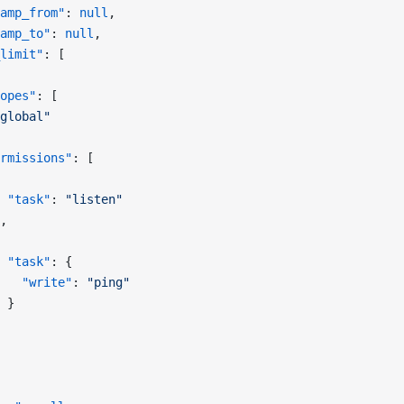
amp_from"
: 
null
,
amp_to"
: 
null
,
limit"
: [
opes"
: [
global"
rmissions"
: [
 "task"
: 
"listen"
,
 "task"
: {
   "write"
: 
"ping"
 }