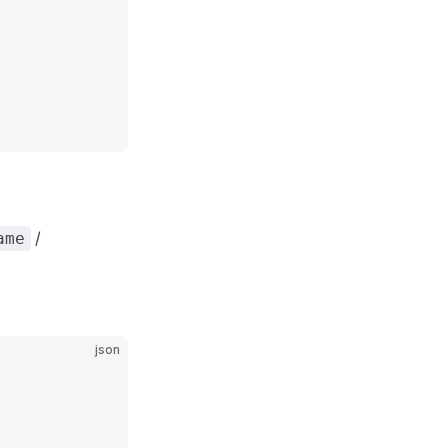
/
ame
json