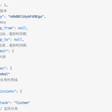
: 
1
,
n 版本
y"
: 
"n0kB8lSAykFd9Egu"
,
Key
p_from"
: 
null
,
期起始，毫秒时间戳
p_to"
: 
null
,
期结束，毫秒时间戳
mit"
: [
限列表
es"
: [
obal"
// 全局作用域
issions"
: [
task"
: 
"listen"
 // 监听任务