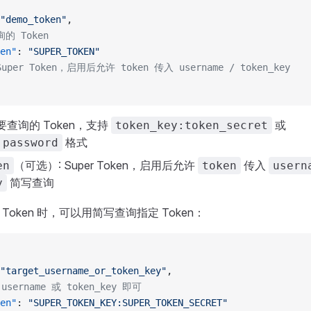
"demo_token"
,
询的 Token
en"
: 
"SUPER_TOKEN"
uper Token，启用后允许 token 传入 username / token_key
需要查询的 Token，支持
或
token_key:token_secret
格式
|password
（可选）: Super Token，启用后允许
传入
en
token
usern
简写查询
y
r Token 时，可以用简写查询指定 Token：
"target_username_or_token_key"
,
username 或 token_key 即可
en"
: 
"SUPER_TOKEN_KEY:SUPER_TOKEN_SECRET"