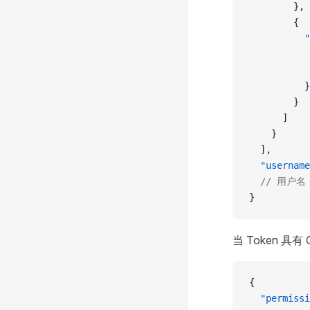
        },
        {
          "
           
         
          }
        }
      ]
    }
  ],
  "username
  // 用户名
}
当 Token 
{
  "permissi