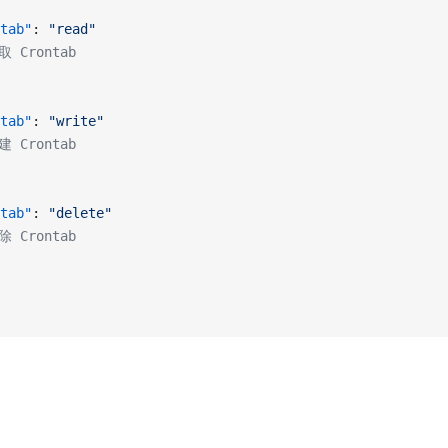
tab"
: 
"read"
取 Crontab
tab"
: 
"write"
建 Crontab
tab"
: 
"delete"
除 Crontab