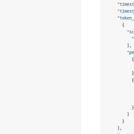
    "timest
    "timest
    "token_
      {
        "sc
          "
        ],
        "pe
          {
           
          }
          {
           
           
           
          }
        ]
      }
    ],