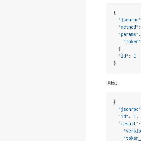
{
  "jsonrpc"
  "method"
:
  "params"
:
    "token"
  },
  "id"
: 
1
}
响应:
{
  "jsonrpc"
  "id"
: 
1
,
  "result"
:
    "versio
    "token_