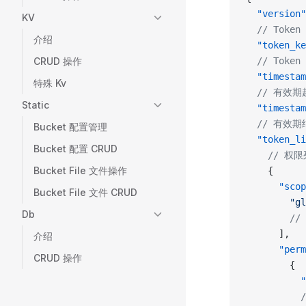
  "version"
KV
  // Toke
介绍
  "token_ke
CRUD 操作
  // Token 
  "timestam
特殊 Kv
  // 有效
Static
  "timestam
  // 有效
Bucket 配置管理
  "token_li
Bucket 配置 CRUD
    // 权
Bucket File 文件操作
    {
      "scop
Bucket File 文件 CRUD
        "gl
Db
        
      ],
介绍
      "perm
CRUD 操作
        {
          "
         