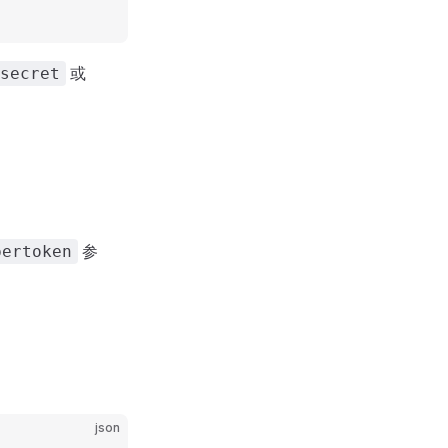
或
secret
参
pertoken
json