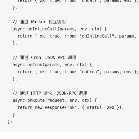
    return { ok: true, from: "onCall", params, env };
  },
  // 通过 Worker 相互调用
  async onInlineCall(params, env, ctx) {
    return { ok: true, from: "onInlineCall", params, 
  },
  // 通过 Cron、JSON-RPC 调用
  async onCron(params, env, ctx) {
    return { ok: true, from: "onCron", params, env };
  },
  // 通过 HTTP 请求、JSON-RPC 调用
  async onRoute(request, env, ctx) {
    return new Response("ok", { status: 200 });
  }
};